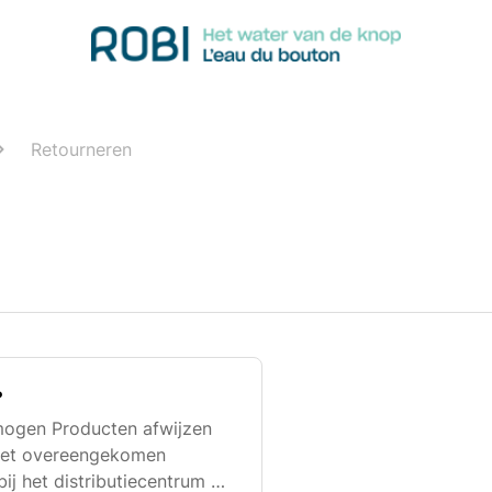
Retourneren
?
 mogen Producten afwijzen
 het overeengekomen
j het distributiecentrum of